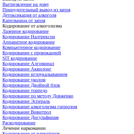
Вытрезвление на дому
Принудительный вывод из запоя
Детоксикация от алкоголя
Капельница от запоя
Кодирование от алкоголизма
Лазерное кодирование
Кодирование Налтрексон
Аппаратное кодирование
Компьютерное кодирование
Кодирование с провокацией
SIT кодирование
Кодирование Алгоминал
Кодирование Аквилонг
Кодирование иглоукалыванием
Кодирование уколом
Кодирование Двойной блок
Кодирование торпедо
Кодирование по методу Довженко
Кодирование Эспераль
Кодирование алкоголизма гипнозом
Кодирование Вивитрол
Кодирование Дисульфирам
Раскодирование
Лечение наркомании
Кодирование от наркотиков