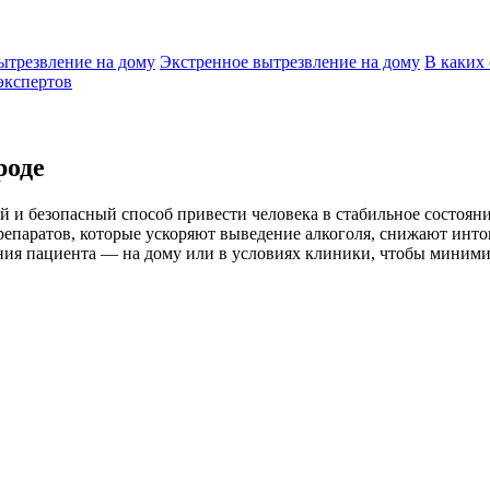
ытрезвление на дому
Экстренное вытрезвление на дому
В каких 
экспертов
роде
 и безопасный способ привести человека в стабильное состоян
епаратов, которые ускоряют выведение алкоголя, снижают инт
ия пациента — на дому или в условиях клиники, чтобы минимиз