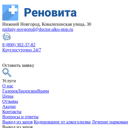
Нижний Новгород, Ковалихинская улица, 30
nizhniy-novgorod@doctor-alko-stop.ru
8 (800) 302-37-82
Круглосуточно 24/7
Оставить заявку
Услуги
О нас
Галерея
Лицензии
Врачи
Цены
Отзывы
Акции
Контакты
Вопросы и ответы
Вывод из запоя
Кодирование от алкоголизма
Лечение наркома
Вывод из запоя