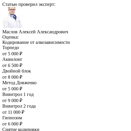
Статью проверил эксперт:
Маслов Алексей Александрович
Оценка:
Кодирование от алкозависимости
Торпедо
от
5 000
₽
Аквилонг
от
6 500
₽
Двойной блок
от
8 000
₽
Метод Довженко
от
5 000
₽
Вивитрол 1 год
от
9 000
₽
Вивитрол 2 года
от
11 000
₽
Гипнозом
от
6 000
₽
Снятие кодировки