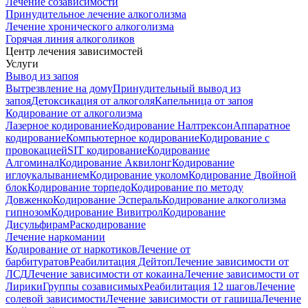
Лечение созависимости
Принудительное лечение алкоголизма
Лечение хронического алкоголизма
Горячая линия алкоголиков
Центр лечения зависимостей
Услуги
Вывод из запоя
Вытрезвление на дому
Принудительный вывод из
запоя
Детоксикация от алкоголя
Капельница от запоя
Кодирование от алкоголизма
Лазерное кодирование
Кодирование Налтрексон
Аппаратное
кодирование
Компьютерное кодирование
Кодирование с
провокацией
SIT кодирование
Кодирование
Алгоминал
Кодирование Аквилонг
Кодирование
иглоукалыванием
Кодирование уколом
Кодирование Двойной
блок
Кодирование торпедо
Кодирование по методу
Довженко
Кодирование Эспераль
Кодирование алкоголизма
гипнозом
Кодирование Вивитрол
Кодирование
Дисульфирам
Раскодирование
Лечение наркомании
Кодирование от наркотиков
Лечение от
барбитуратов
Реабилитация Дейтоп
Лечение зависимости от
ЛСД
Лечение зависимости от кокаина
Лечение зависимости от
Лирики
Группы созависимых
Реабилитация 12 шагов
Лечение
солевой зависимости
Лечение зависимости от гашиша
Лечение