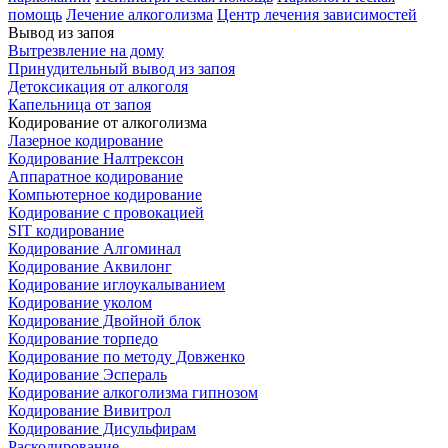
помощь
Лечение алкоголизма
Центр лечения зависимостей
Вывод из запоя
Вытрезвление на дому
Принудительный вывод из запоя
Детоксикация от алкоголя
Капельница от запоя
Кодирование от алкоголизма
Лазерное кодирование
Кодирование Налтрексон
Аппаратное кодирование
Компьютерное кодирование
Кодирование с провокацией
SIT кодирование
Кодирование Алгоминал
Кодирование Аквилонг
Кодирование иглоукалыванием
Кодирование уколом
Кодирование Двойной блок
Кодирование торпедо
Кодирование по методу Довженко
Кодирование Эспераль
Кодирование алкоголизма гипнозом
Кодирование Вивитрол
Кодирование Дисульфирам
Раскодирование