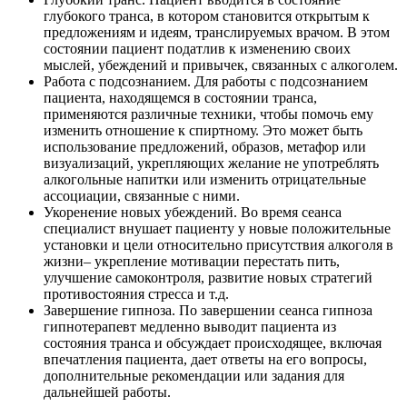
глубокого транса, в котором становится открытым к
предложениям и идеям, транслируемых врачом. В этом
состоянии пациент податлив к изменению своих
мыслей, убеждений и привычек, связанных с алкоголем.
Работа с подсознанием. Для работы с подсознанием
пациента, находящемся в состоянии транса,
применяются различные техники, чтобы помочь ему
изменить отношение к спиртному. Это может быть
использование предложений, образов, метафор или
визуализаций, укрепляющих желание не употреблять
алкогольные напитки или изменить отрицательные
ассоциации, связанные с ними.
Укоренение новых убеждений. Во время сеанса
специалист внушает пациенту у новые положительные
установки и цели относительно присутствия алкоголя в
жизни– укрепление мотивации перестать пить,
улучшение самоконтроля, развитие новых стратегий
противостояния стресса и т.д.
Завершение гипноза. По завершении сеанса гипноза
гипнотерапевт медленно выводит пациента из
состояния транса и обсуждает происходящее, включая
впечатления пациента, дает ответы на его вопросы,
дополнительные рекомендации или задания для
дальнейшей работы.