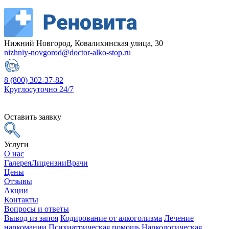
Нижний Новгород, Ковалихинская улица, 30
nizhniy-novgorod@doctor-alko-stop.ru
8 (800) 302-37-82
Круглосуточно 24/7
Оставить заявку
Услуги
О нас
Галерея
Лицензии
Врачи
Цены
Отзывы
Акции
Контакты
Вопросы и ответы
Вывод из запоя
Кодирование от алкоголизма
Лечение
наркомании
Психиатрическая помощь
Наркологическая