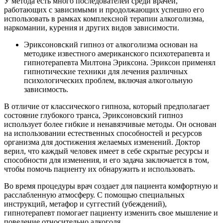
У метода есть много последователей среди врачей,
работающих с зависимыми и продолжающих успешно его
использовать в рамках комплексной терапии алкоголизма,
наркомании, курения и других видов зависимости.
Эриксоновский гипноз от алкоголизма основан на
методике известного американского психотерапевта и
гипнотерапевта Милтона Эриксона. Эриксон применял
гипнотические техники для лечения различных
психологических проблем, включая алкогольную
зависимость.
В отличие от классического гипноза, который предполагает
состояние глубокого транса, Эриксоновский гипноз
использует более гибкие и ненавязчивые методы. Он основан
на использовании естественных способностей и ресурсов
организма для достижения желаемых изменений. Доктор
верил, что каждый человек имеет в себе скрытые ресурсы и
способности для изменения, и его задача заключается в том,
чтобы помочь пациенту их обнаружить и использовать.
Во время процедуры врач создает для пациента комфортную и
расслабленную атмосферу. С помощью специальных
инструкций, метафор и суггестий (убеждений),
гипнотерапевт помогает пациенту изменить свое мышление и
поведение относительно алкоголя.