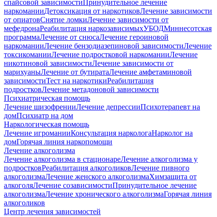
спайсовой зависимости
Принудительное лечение
наркомании
Детоксикация от наркотиков
Лечение зависимости
от опиатов
Снятие ломки
Лечение зависимости от
мефедрона
Реабилитация наркозависимых
УБОД
Миннесотская
программа
Лечение от снюса
Лечение героиновой
наркомании
Лечение бензодиазепиновой зависимости
Лечение
токсикомании
Лечение подростковой наркомании
Лечение
никотиновой зависимости
Лечение зависимости от
марихуаны
Лечение от бутирата
Лечение амфетаминовой
зависимости
Тест на наркотики
Реабилитация
подростков
Лечение метадоновой зависимости
Психиатрическая помощь
Лечение шизофрении
Лечение депрессии
Психотерапевт на
дом
Психиатр на дом
Наркологическая помощь
Лечение игромании
Консультация нарколога
Нарколог на
дом
Горячая линия наркопомощи
Лечение алкоголизма
Лечение алкоголизма в стационаре
Лечение алкоголизма у
подростков
Реабилитация алкоголиков
Лечение пивного
алкоголизма
Лечение женского алкоголизма
Химзащита от
алкоголя
Лечение созависимости
Принудительное лечение
алкоголизма
Лечение хронического алкоголизма
Горячая линия
алкоголиков
Центр лечения зависимостей