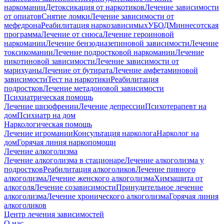
наркомании
Детоксикация от наркотиков
Лечение зависимости
от опиатов
Снятие ломки
Лечение зависимости от
мефедрона
Реабилитация наркозависимых
УБОД
Миннесотская
программа
Лечение от снюса
Лечение героиновой
наркомании
Лечение бензодиазепиновой зависимости
Лечение
токсикомании
Лечение подростковой наркомании
Лечение
никотиновой зависимости
Лечение зависимости от
марихуаны
Лечение от бутирата
Лечение амфетаминовой
зависимости
Тест на наркотики
Реабилитация
подростков
Лечение метадоновой зависимости
Психиатрическая помощь
Лечение шизофрении
Лечение депрессии
Психотерапевт на
дом
Психиатр на дом
Наркологическая помощь
Лечение игромании
Консультация нарколога
Нарколог на
дом
Горячая линия наркопомощи
Лечение алкоголизма
Лечение алкоголизма в стационаре
Лечение алкоголизма у
подростков
Реабилитация алкоголиков
Лечение пивного
алкоголизма
Лечение женского алкоголизма
Химзащита от
алкоголя
Лечение созависимости
Принудительное лечение
алкоголизма
Лечение хронического алкоголизма
Горячая линия
алкоголиков
Центр лечения зависимостей
О нас