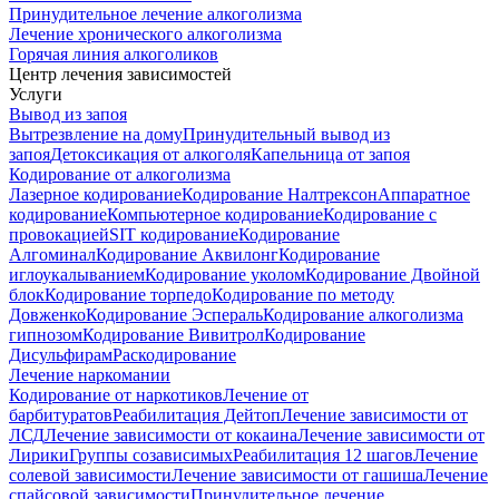
Принудительное лечение алкоголизма
Лечение хронического алкоголизма
Горячая линия алкоголиков
Центр лечения зависимостей
Услуги
Вывод из запоя
Вытрезвление на дому
Принудительный вывод из
запоя
Детоксикация от алкоголя
Капельница от запоя
Кодирование от алкоголизма
Лазерное кодирование
Кодирование Налтрексон
Аппаратное
кодирование
Компьютерное кодирование
Кодирование с
провокацией
SIT кодирование
Кодирование
Алгоминал
Кодирование Аквилонг
Кодирование
иглоукалыванием
Кодирование уколом
Кодирование Двойной
блок
Кодирование торпедо
Кодирование по методу
Довженко
Кодирование Эспераль
Кодирование алкоголизма
гипнозом
Кодирование Вивитрол
Кодирование
Дисульфирам
Раскодирование
Лечение наркомании
Кодирование от наркотиков
Лечение от
барбитуратов
Реабилитация Дейтоп
Лечение зависимости от
ЛСД
Лечение зависимости от кокаина
Лечение зависимости от
Лирики
Группы созависимых
Реабилитация 12 шагов
Лечение
солевой зависимости
Лечение зависимости от гашиша
Лечение
спайсовой зависимости
Принудительное лечение