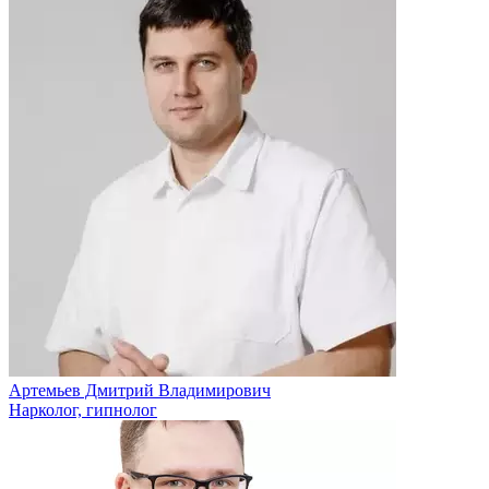
Артемьев Дмитрий Владимирович
Нарколог, гипнолог