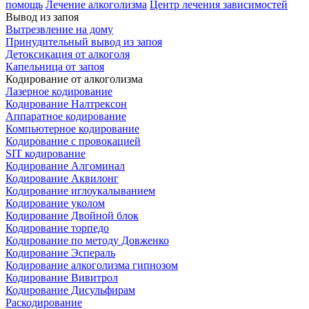
помощь
Лечение алкоголизма
Центр лечения зависимостей
Вывод из запоя
Вытрезвление на дому
Принудительный вывод из запоя
Детоксикация от алкоголя
Капельница от запоя
Кодирование от алкоголизма
Лазерное кодирование
Кодирование Налтрексон
Аппаратное кодирование
Компьютерное кодирование
Кодирование с провокацией
SIT кодирование
Кодирование Алгоминал
Кодирование Аквилонг
Кодирование иглоукалыванием
Кодирование уколом
Кодирование Двойной блок
Кодирование торпедо
Кодирование по методу Довженко
Кодирование Эспераль
Кодирование алкоголизма гипнозом
Кодирование Вивитрол
Кодирование Дисульфирам
Раскодирование