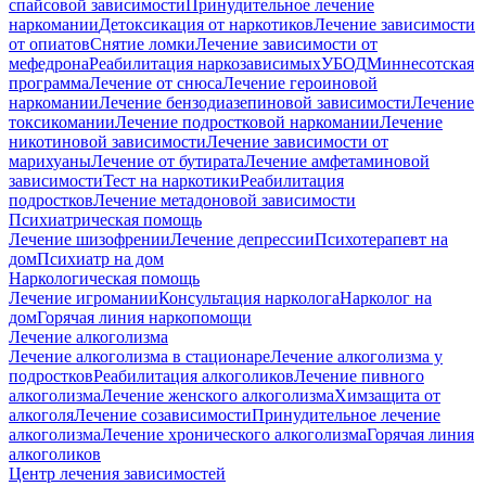
спайсовой зависимости
Принудительное лечение
наркомании
Детоксикация от наркотиков
Лечение зависимости
от опиатов
Снятие ломки
Лечение зависимости от
мефедрона
Реабилитация наркозависимых
УБОД
Миннесотская
программа
Лечение от снюса
Лечение героиновой
наркомании
Лечение бензодиазепиновой зависимости
Лечение
токсикомании
Лечение подростковой наркомании
Лечение
никотиновой зависимости
Лечение зависимости от
марихуаны
Лечение от бутирата
Лечение амфетаминовой
зависимости
Тест на наркотики
Реабилитация
подростков
Лечение метадоновой зависимости
Психиатрическая помощь
Лечение шизофрении
Лечение депрессии
Психотерапевт на
дом
Психиатр на дом
Наркологическая помощь
Лечение игромании
Консультация нарколога
Нарколог на
дом
Горячая линия наркопомощи
Лечение алкоголизма
Лечение алкоголизма в стационаре
Лечение алкоголизма у
подростков
Реабилитация алкоголиков
Лечение пивного
алкоголизма
Лечение женского алкоголизма
Химзащита от
алкоголя
Лечение созависимости
Принудительное лечение
алкоголизма
Лечение хронического алкоголизма
Горячая линия
алкоголиков
Центр лечения зависимостей