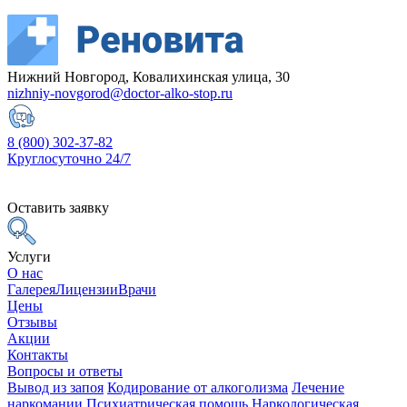
Нижний Новгород, Ковалихинская улица, 30
nizhniy-novgorod@doctor-alko-stop.ru
8 (800) 302-37-82
Круглосуточно 24/7
Оставить заявку
Услуги
О нас
Галерея
Лицензии
Врачи
Цены
Отзывы
Акции
Контакты
Вопросы и ответы
Вывод из запоя
Кодирование от алкоголизма
Лечение
наркомании
Психиатрическая помощь
Наркологическая