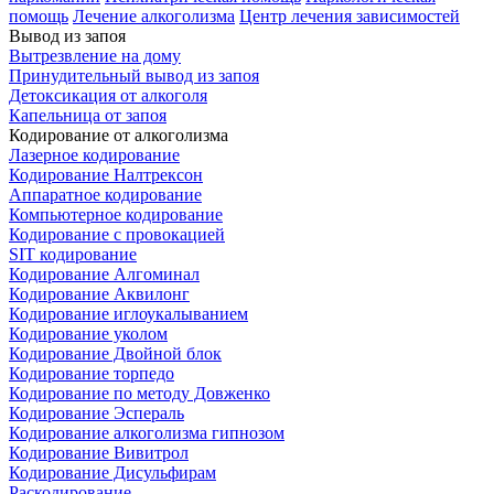
помощь
Лечение алкоголизма
Центр лечения зависимостей
Вывод из запоя
Вытрезвление на дому
Принудительный вывод из запоя
Детоксикация от алкоголя
Капельница от запоя
Кодирование от алкоголизма
Лазерное кодирование
Кодирование Налтрексон
Аппаратное кодирование
Компьютерное кодирование
Кодирование с провокацией
SIT кодирование
Кодирование Алгоминал
Кодирование Аквилонг
Кодирование иглоукалыванием
Кодирование уколом
Кодирование Двойной блок
Кодирование торпедо
Кодирование по методу Довженко
Кодирование Эспераль
Кодирование алкоголизма гипнозом
Кодирование Вивитрол
Кодирование Дисульфирам
Раскодирование