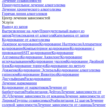
Лечение созависимости
Принудительное лечение алкоголизма
Лечение хронического алкоголизма
Горячая линия алкоголиков
Центр лечения зависимостей
Услуги
Вывод из запоя
Вытрезвление на дому
Принудительный вывод из
запоя
Детоксикация от алкоголя
Капельница от запоя
Кодирование от алкоголизма
Лазерное кодирование
Кодирование Налтрексон
Аппаратное
кодирование
Компьютерное кодирование
Кодирование с
провокацией
SIT кодирование
Кодирование
Алгоминал
Кодирование Аквилонг
Кодирование
иглоукалыванием
Кодирование уколом
Кодирование Двойной
блок
Кодирование торпедо
Кодирование по методу
Довженко
Кодирование Эспераль
Кодирование алкоголизма
гипнозом
Кодирование Вивитрол
Кодирование
Дисульфирам
Раскодирование
Лечение наркомании
Кодирование от наркотиков
Лечение от
барбитуратов
Реабилитация Дейтоп
Лечение зависимости от
ЛСД
Лечение зависимости от кокаина
Лечение зависимости от
Лирики
Группы созависимых
Реабилитация 12 шагов
Лечение
солевой зависимости
Лечение зависимости от гашиша
Лечение