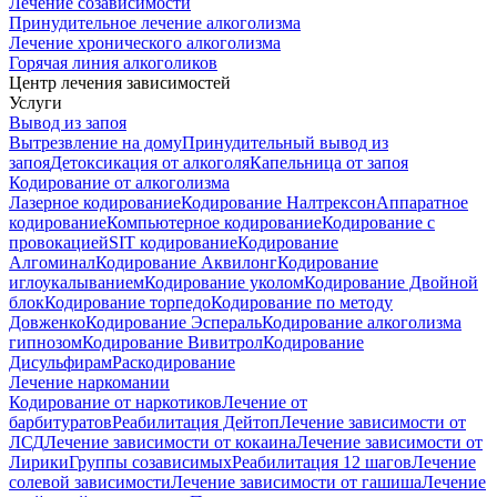
Лечение созависимости
Принудительное лечение алкоголизма
Лечение хронического алкоголизма
Горячая линия алкоголиков
Центр лечения зависимостей
Услуги
Вывод из запоя
Вытрезвление на дому
Принудительный вывод из
запоя
Детоксикация от алкоголя
Капельница от запоя
Кодирование от алкоголизма
Лазерное кодирование
Кодирование Налтрексон
Аппаратное
кодирование
Компьютерное кодирование
Кодирование с
провокацией
SIT кодирование
Кодирование
Алгоминал
Кодирование Аквилонг
Кодирование
иглоукалыванием
Кодирование уколом
Кодирование Двойной
блок
Кодирование торпедо
Кодирование по методу
Довженко
Кодирование Эспераль
Кодирование алкоголизма
гипнозом
Кодирование Вивитрол
Кодирование
Дисульфирам
Раскодирование
Лечение наркомании
Кодирование от наркотиков
Лечение от
барбитуратов
Реабилитация Дейтоп
Лечение зависимости от
ЛСД
Лечение зависимости от кокаина
Лечение зависимости от
Лирики
Группы созависимых
Реабилитация 12 шагов
Лечение
солевой зависимости
Лечение зависимости от гашиша
Лечение