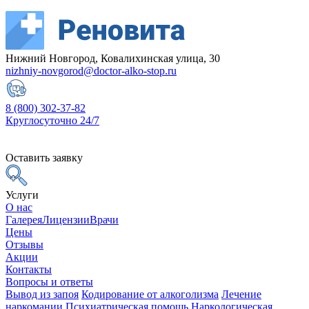
Нижний Новгород, Ковалихинская улица, 30
nizhniy-novgorod@doctor-alko-stop.ru
8 (800) 302-37-82
Круглосуточно 24/7
Оставить заявку
Услуги
О нас
Галерея
Лицензии
Врачи
Цены
Отзывы
Акции
Контакты
Вопросы и ответы
Вывод из запоя
Кодирование от алкоголизма
Лечение
наркомании
Психиатрическая помощь
Наркологическая