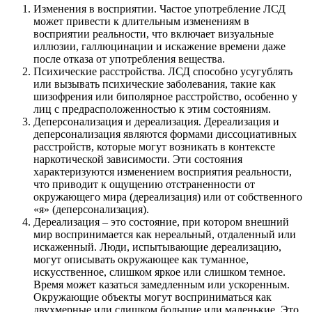
Изменения в восприятии. Частое употребление ЛСД
может привести к длительным изменениям в
восприятии реальности, что включает визуальные
иллюзии, галлюцинации и искажение времени даже
после отказа от употребления вещества.
Психические расстройства. ЛСД способно усугублять
или вызывать психические заболевания, такие как
шизофрения или биполярное расстройство, особенно у
лиц с предрасположенностью к этим состояниям.
Деперсонализация и дереализация. Дереализация и
деперсонализация являются формами диссоциативных
расстройств, которые могут возникать в контексте
наркотической зависимости. Эти состояния
характеризуются изменением восприятия реальности,
что приводит к ощущению отстраненности от
окружающего мира (дереализация) или от собственного
«я» (деперсонализация).
Дереализация – это состояние, при котором внешний
мир воспринимается как нереальный, отдаленный или
искаженный. Люди, испытывающие дереализацию,
могут описывать окружающее как туманное,
искусственное, слишком яркое или слишком темное.
Время может казаться замедленным или ускоренным.
Окружающие объекты могут восприниматься как
двухмерные или слишком большие или маленькие. Это