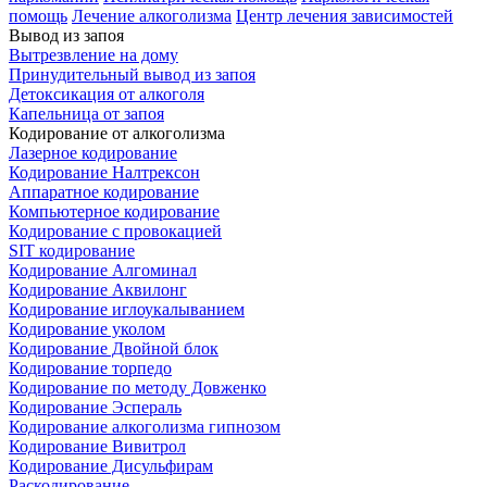
помощь
Лечение алкоголизма
Центр лечения зависимостей
Вывод из запоя
Вытрезвление на дому
Принудительный вывод из запоя
Детоксикация от алкоголя
Капельница от запоя
Кодирование от алкоголизма
Лазерное кодирование
Кодирование Налтрексон
Аппаратное кодирование
Компьютерное кодирование
Кодирование с провокацией
SIT кодирование
Кодирование Алгоминал
Кодирование Аквилонг
Кодирование иглоукалыванием
Кодирование уколом
Кодирование Двойной блок
Кодирование торпедо
Кодирование по методу Довженко
Кодирование Эспераль
Кодирование алкоголизма гипнозом
Кодирование Вивитрол
Кодирование Дисульфирам
Раскодирование