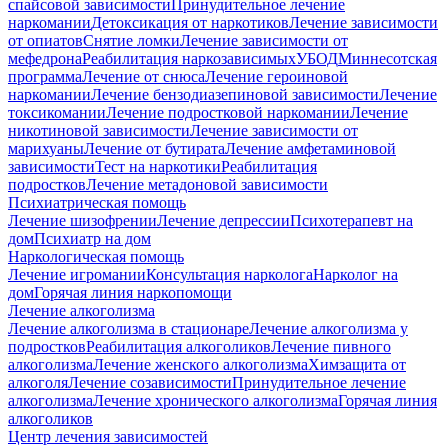
спайсовой зависимости
Принудительное лечение
наркомании
Детоксикация от наркотиков
Лечение зависимости
от опиатов
Снятие ломки
Лечение зависимости от
мефедрона
Реабилитация наркозависимых
УБОД
Миннесотская
программа
Лечение от снюса
Лечение героиновой
наркомании
Лечение бензодиазепиновой зависимости
Лечение
токсикомании
Лечение подростковой наркомании
Лечение
никотиновой зависимости
Лечение зависимости от
марихуаны
Лечение от бутирата
Лечение амфетаминовой
зависимости
Тест на наркотики
Реабилитация
подростков
Лечение метадоновой зависимости
Психиатрическая помощь
Лечение шизофрении
Лечение депрессии
Психотерапевт на
дом
Психиатр на дом
Наркологическая помощь
Лечение игромании
Консультация нарколога
Нарколог на
дом
Горячая линия наркопомощи
Лечение алкоголизма
Лечение алкоголизма в стационаре
Лечение алкоголизма у
подростков
Реабилитация алкоголиков
Лечение пивного
алкоголизма
Лечение женского алкоголизма
Химзащита от
алкоголя
Лечение созависимости
Принудительное лечение
алкоголизма
Лечение хронического алкоголизма
Горячая линия
алкоголиков
Центр лечения зависимостей