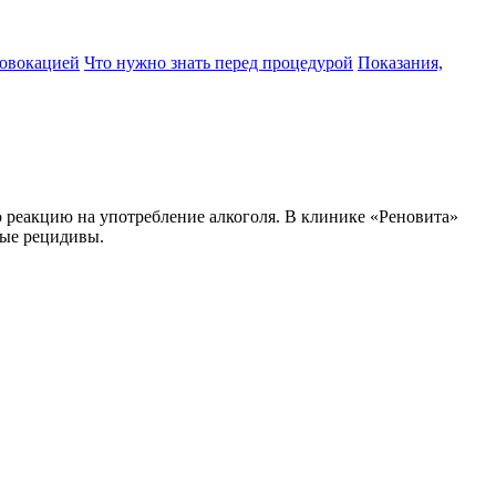
ровокацией
Что нужно знать перед процедурой
Показания,
 реакцию на употребление алкоголя. В клинике «Реновита»
ные рецидивы.