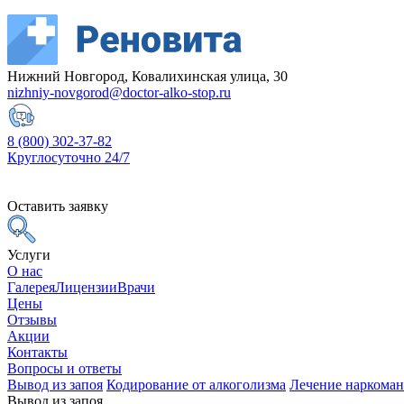
Нижний Новгород, Ковалихинская улица, 30
nizhniy-novgorod@doctor-alko-stop.ru
8 (800) 302-37-82
Круглосуточно 24/7
Оставить заявку
Услуги
О нас
Галерея
Лицензии
Врачи
Цены
Отзывы
Акции
Контакты
Вопросы и ответы
Вывод из запоя
Кодирование от алкоголизма
Лечение наркома
Вывод из запоя