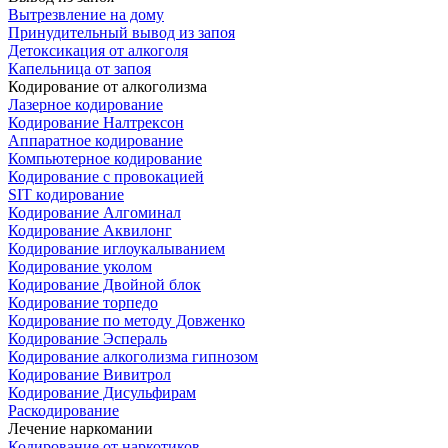
Вытрезвление на дому
Принудительный вывод из запоя
Детоксикация от алкоголя
Капельница от запоя
Кодирование от алкоголизма
Лазерное кодирование
Кодирование Налтрексон
Аппаратное кодирование
Компьютерное кодирование
Кодирование с провокацией
SIT кодирование
Кодирование Алгоминал
Кодирование Аквилонг
Кодирование иглоукалыванием
Кодирование уколом
Кодирование Двойной блок
Кодирование торпедо
Кодирование по методу Довженко
Кодирование Эспераль
Кодирование алкоголизма гипнозом
Кодирование Вивитрол
Кодирование Дисульфирам
Раскодирование
Лечение наркомании
Кодирование от наркотиков