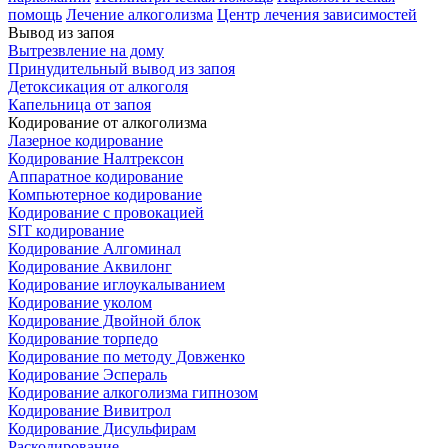
помощь
Лечение алкоголизма
Центр лечения зависимостей
Вывод из запоя
Вытрезвление на дому
Принудительный вывод из запоя
Детоксикация от алкоголя
Капельница от запоя
Кодирование от алкоголизма
Лазерное кодирование
Кодирование Налтрексон
Аппаратное кодирование
Компьютерное кодирование
Кодирование с провокацией
SIT кодирование
Кодирование Алгоминал
Кодирование Аквилонг
Кодирование иглоукалыванием
Кодирование уколом
Кодирование Двойной блок
Кодирование торпедо
Кодирование по методу Довженко
Кодирование Эспераль
Кодирование алкоголизма гипнозом
Кодирование Вивитрол
Кодирование Дисульфирам
Раскодирование