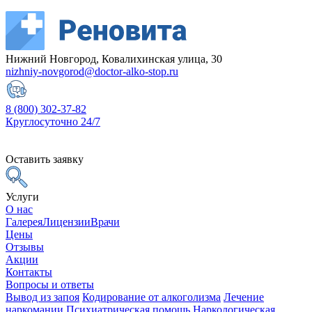
Нижний Новгород, Ковалихинская улица, 30
nizhniy-novgorod@doctor-alko-stop.ru
8 (800) 302-37-82
Круглосуточно 24/7
Оставить заявку
Услуги
О нас
Галерея
Лицензии
Врачи
Цены
Отзывы
Акции
Контакты
Вопросы и ответы
Вывод из запоя
Кодирование от алкоголизма
Лечение
наркомании
Психиатрическая помощь
Наркологическая