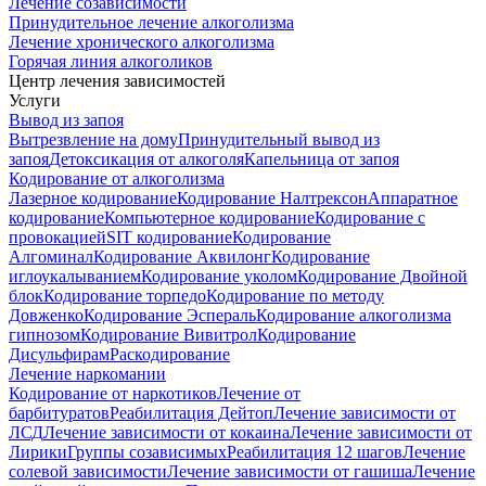
Лечение созависимости
Принудительное лечение алкоголизма
Лечение хронического алкоголизма
Горячая линия алкоголиков
Центр лечения зависимостей
Услуги
Вывод из запоя
Вытрезвление на дому
Принудительный вывод из
запоя
Детоксикация от алкоголя
Капельница от запоя
Кодирование от алкоголизма
Лазерное кодирование
Кодирование Налтрексон
Аппаратное
кодирование
Компьютерное кодирование
Кодирование с
провокацией
SIT кодирование
Кодирование
Алгоминал
Кодирование Аквилонг
Кодирование
иглоукалыванием
Кодирование уколом
Кодирование Двойной
блок
Кодирование торпедо
Кодирование по методу
Довженко
Кодирование Эспераль
Кодирование алкоголизма
гипнозом
Кодирование Вивитрол
Кодирование
Дисульфирам
Раскодирование
Лечение наркомании
Кодирование от наркотиков
Лечение от
барбитуратов
Реабилитация Дейтоп
Лечение зависимости от
ЛСД
Лечение зависимости от кокаина
Лечение зависимости от
Лирики
Группы созависимых
Реабилитация 12 шагов
Лечение
солевой зависимости
Лечение зависимости от гашиша
Лечение