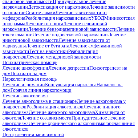
спайсовой зависимости
Принудительное лечение
наркомании
Детоксикация от наркотиков
Лечение зависимости
от опиатов
Снятие ломки
Лечение зависимости от
мефедрона
Реабилитация наркозависимых
УБОД
Миннесотская
программа
Лечение от снюса
Лечение героиновой
наркомании
Лечение бензодиазепиновой зависимости
Лечение
токсикомании
Лечение подростковой наркомании
Лечение
никотиновой зависимости
Лечение зависимости от
марихуаны
Лечение от бутирата
Лечение амфетаминовой
зависимости
Тест на наркотики
Реабилитация
подростков
Лечение метадоновой зависимости
Психиатрическая помощь
Лечение шизофрении
Лечение депрессии
Психотерапевт на
дом
Психиатр на дом
Наркологическая помощь
Лечение игромании
Консультация нарколога
Нарколог на
дом
Горячая линия наркопомощи
Лечение алкоголизма
Лечение алкоголизма в стационаре
Лечение алкоголизма у
подростков
Реабилитация алкоголиков
Лечение пивного
алкоголизма
Лечение женского алкоголизма
Химзащита от
алкоголя
Лечение созависимости
Принудительное лечение
алкоголизма
Лечение хронического алкоголизма
Горячая линия
алкоголиков
Центр лечения зависимостей